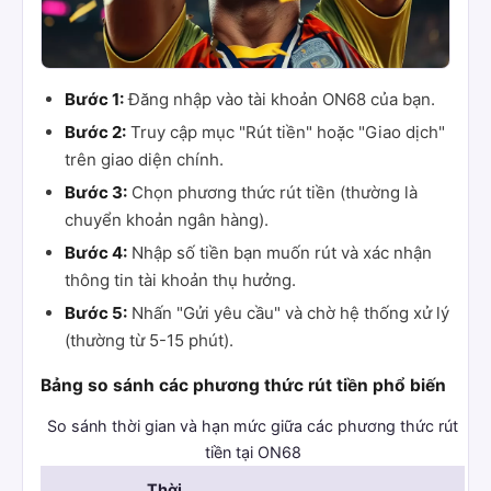
Bước 1:
Đăng nhập vào tài khoản ON68 của bạn.
Bước 2:
Truy cập mục "Rút tiền" hoặc "Giao dịch"
trên giao diện chính.
Bước 3:
Chọn phương thức rút tiền (thường là
chuyển khoản ngân hàng).
Bước 4:
Nhập số tiền bạn muốn rút và xác nhận
thông tin tài khoản thụ hưởng.
Bước 5:
Nhấn "Gửi yêu cầu" và chờ hệ thống xử lý
(thường từ 5-15 phút).
Bảng so sánh các phương thức rút tiền phổ biến
So sánh thời gian và hạn mức giữa các phương thức rút
tiền tại ON68
Thời