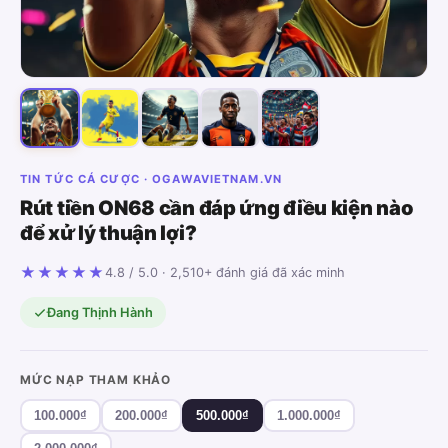
TIN TỨC CÁ CƯỢC · OGAWAVIETNAM.VN
Rút tiền ON68 cần đáp ứng điều kiện nào
để xử lý thuận lợi?
★★★★★
4.8 / 5.0 · 2,510+ đánh giá đã xác minh
Đang Thịnh Hành
MỨC NẠP THAM KHẢO
100.000₫
200.000₫
500.000₫
1.000.000₫