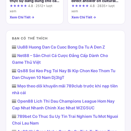
thực sự đáng dùng cho các
direct answer on cultural
phiên bài nhiều người? Nhìn
variety at Uy88
★★★★★
4.8 · 2512+ lượt
★★★★★
4.8 · 2835+ lượt
lại từ trải nghiệm người
xem
xem
dùng
Xem Chi Tiết →
Xem Chi Tiết →
BẠN CÓ THỂ THÍCH
🎰
Uu88 Huong Dan Ca Cuoc Bong Da Tu A Den Z
🎰
Net88 – Sân Chơi Cá Cược Đẳng Cấp Dành Cho
Game Thủ Việt
🎰
Qs88 Soi Keo Psg Toi Nay Bi Kip Chon Keo Thom Tu
Dan Chuyen 10 Nam Dj3lgT
🎰
Mẹo theo dõi khuyến mãi 789club trước khi nạp tiền
nhà cái
🎰
Open88 Lich Thi Dau Champions League Hom Nay
Cap Nhat Nhanh Chinh Xac Nhat WZG5UC
🎰
789bet Co Thuc Su Uy Tin Trai Nghiem Tu Mot Nguoi
Choi Lau Nam