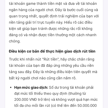
tài khoản game thành tiền mặt và đưa về tài khoản
ngân hàng của người chơi. Đây là bước cuối cùng và
quan trọng nhất, quyết định trải nghiệm của bạn với
nền tảng giải trí trực tuyến này. Hiểu rõ các điều
kiện sẽ giúp bạn tránh được những rắc rối không
đáng có và nhận được tiền thưởng một cách nhanh
chóng.
Điều kiện cơ bản để thực hiện giao dịch rút tiền
Trước khi nhấn nút "Rút tiền", hãy chắc chắn rằng
tài khoản của bạn đã đáp ứng những yêu cầu nền
tảng sau đây. Đây là những điều kiện tiên quyết mà
bất kỳ người chơi nào cũng cần nắm rõ.
Hạn mức giao dịch:
Số dư trong tài khoản phải
đạt mức tối thiểu theo quy định (thường từ
200.000 VNĐ trở lên) và không vượt quá hạn mức
tối đa cho mỗi lần rút (có thể lên đến 50.000.000