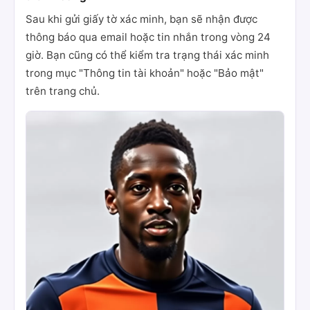
Sau khi gửi giấy tờ xác minh, bạn sẽ nhận được
thông báo qua email hoặc tin nhắn trong vòng 24
giờ. Bạn cũng có thể kiểm tra trạng thái xác minh
trong mục "Thông tin tài khoản" hoặc "Bảo mật"
trên trang chủ.