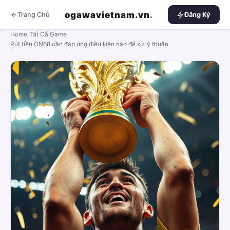
ogawavietnam.vn
.
Trang Chủ
Đăng Ký
Home
›
Tất Cả Game
›
Rút tiền ON68 cần đáp ứng điều kiện nào để xử lý thuận