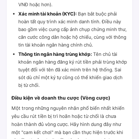
VNĐ hoặc hơn).
Xác minh tài khoản (KYC):
Bạn bắt buộc phải
hoàn tất quy trình xác minh danh tính. Điều này
bao gồm việc cung cấp ảnh chụp chứng minh thư,
căn cước công dân hoặc hộ chiếu, cùng với thông
tin tài khoản ngân hàng chính chủ.
Thông tin ngân hàng trùng khớp:
Tên chủ tài
khoản ngân hàng đăng ký rút tiền phải trùng khớp
tuyệt đối với tên đã xác minh trên hệ thống. Sai
sót dù chỉ một ký tự cũng có thể khiến giao dịch
bị từ chối.
Điều kiện về doanh thu cược (Vòng cược)
Một trong những nguyên nhân phổ biến nhất khiến
yêu cầu rút tiền bị trì hoãn hoặc từ chối là chưa
hoàn thành đủ vòng cược. Hãy hình dung đây như
một "cam kết chơi" mà bạn cần thực hiện trước khi