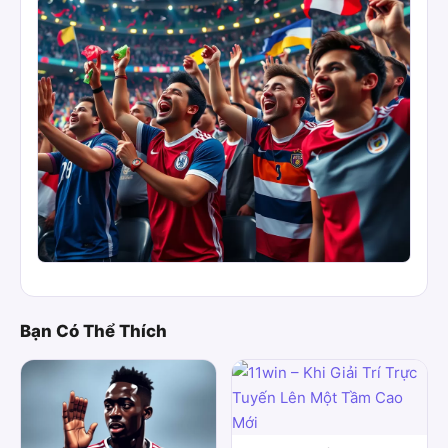
Bạn Có Thể Thích