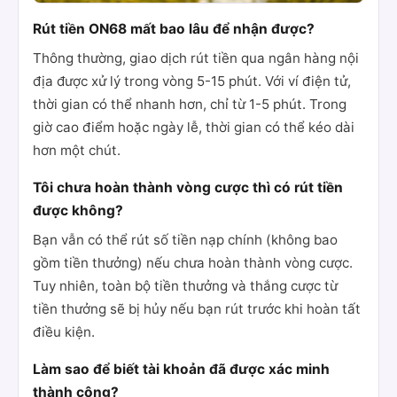
Rút tiền ON68 mất bao lâu để nhận được?
Thông thường, giao dịch rút tiền qua ngân hàng nội
địa được xử lý trong vòng 5-15 phút. Với ví điện tử,
thời gian có thể nhanh hơn, chỉ từ 1-5 phút. Trong
giờ cao điểm hoặc ngày lễ, thời gian có thể kéo dài
hơn một chút.
Tôi chưa hoàn thành vòng cược thì có rút tiền
được không?
Bạn vẫn có thể rút số tiền nạp chính (không bao
gồm tiền thưởng) nếu chưa hoàn thành vòng cược.
Tuy nhiên, toàn bộ tiền thưởng và thắng cược từ
tiền thưởng sẽ bị hủy nếu bạn rút trước khi hoàn tất
điều kiện.
Làm sao để biết tài khoản đã được xác minh
thành công?