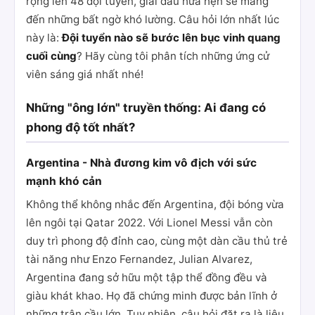
rộng lên 48 đội tuyển, giải đấu hứa hẹn sẽ mang
đến những bất ngờ khó lường. Câu hỏi lớn nhất lúc
này là:
Đội tuyển nào sẽ bước lên bục vinh quang
cuối cùng
? Hãy cùng tôi phân tích những ứng cử
viên sáng giá nhất nhé!
Những "ông lớn" truyền thống: Ai đang có
phong độ tốt nhất?
Argentina - Nhà đương kim vô địch với sức
mạnh khó cản
Không thể không nhắc đến Argentina, đội bóng vừa
lên ngôi tại Qatar 2022. Với Lionel Messi vẫn còn
duy trì phong độ đỉnh cao, cùng một dàn cầu thủ trẻ
tài năng như Enzo Fernandez, Julian Alvarez,
Argentina đang sở hữu một tập thể đồng đều và
giàu khát khao. Họ đã chứng minh được bản lĩnh ở
những trận cầu lớn. Tuy nhiên, câu hỏi đặt ra là liệu