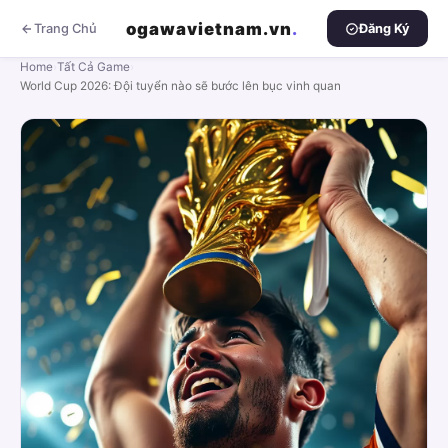
ogawavietnam.vn
.
Trang Chủ
Đăng Ký
Home
›
Tất Cả Game
›
World Cup 2026: Đội tuyển nào sẽ bước lên bục vinh quan