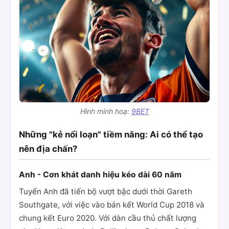
Hình minh hoạ:
9BET
Những "kẻ nổi loạn" tiềm năng: Ai có thể tạo
nên địa chấn?
Anh - Cơn khát danh hiệu kéo dài 60 năm
Tuyển Anh đã tiến bộ vượt bậc dưới thời Gareth
Southgate, với việc vào bán kết World Cup 2018 và
chung kết Euro 2020. Với dàn cầu thủ chất lượng