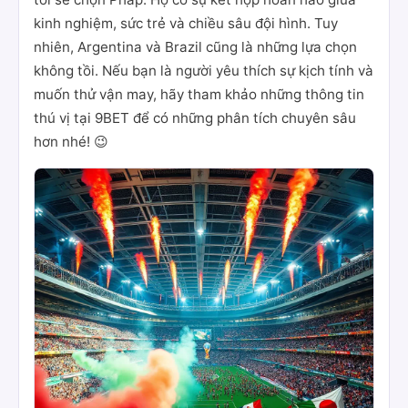
kinh nghiệm, sức trẻ và chiều sâu đội hình. Tuy
nhiên, Argentina và Brazil cũng là những lựa chọn
không tồi. Nếu bạn là người yêu thích sự kịch tính và
muốn thử vận may, hãy tham khảo những thông tin
thú vị tại 9BET để có những phân tích chuyên sâu
hơn nhé! 😉