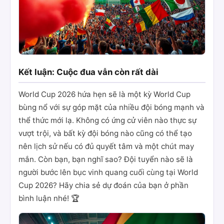
Kết luận: Cuộc đua vẫn còn rất dài
World Cup 2026 hứa hẹn sẽ là một kỳ World Cup
bùng nổ với sự góp mặt của nhiều đội bóng mạnh và
thể thức mới lạ. Không có ứng cử viên nào thực sự
vượt trội, và bất kỳ đội bóng nào cũng có thể tạo
nên lịch sử nếu có đủ quyết tâm và một chút may
mắn. Còn bạn, bạn nghĩ sao? Đội tuyển nào sẽ là
người bước lên bục vinh quang cuối cùng tại World
Cup 2026? Hãy chia sẻ dự đoán của bạn ở phần
bình luận nhé! 🏆