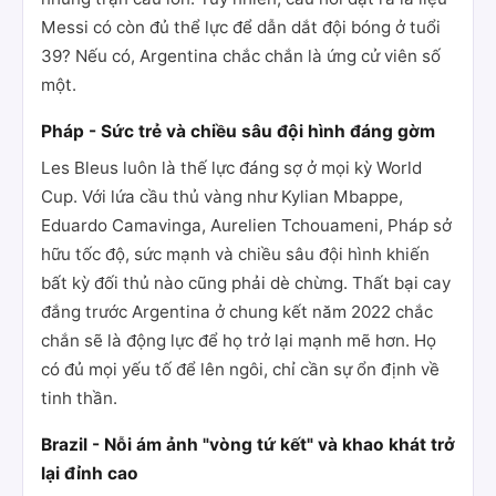
Messi có còn đủ thể lực để dẫn dắt đội bóng ở tuổi
39? Nếu có, Argentina chắc chắn là ứng cử viên số
một.
Pháp - Sức trẻ và chiều sâu đội hình đáng gờm
Les Bleus luôn là thế lực đáng sợ ở mọi kỳ World
Cup. Với lứa cầu thủ vàng như Kylian Mbappe,
Eduardo Camavinga, Aurelien Tchouameni, Pháp sở
hữu tốc độ, sức mạnh và chiều sâu đội hình khiến
bất kỳ đối thủ nào cũng phải dè chừng. Thất bại cay
đắng trước Argentina ở chung kết năm 2022 chắc
chắn sẽ là động lực để họ trở lại mạnh mẽ hơn. Họ
có đủ mọi yếu tố để lên ngôi, chỉ cần sự ổn định về
tinh thần.
Brazil - Nỗi ám ảnh "vòng tứ kết" và khao khát trở
lại đỉnh cao