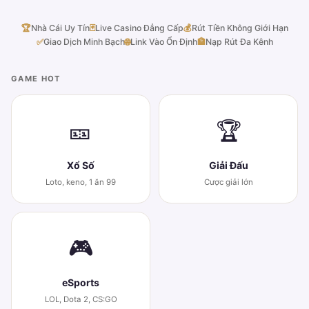
🏆
Nhà Cái Uy Tín
🃏
Live Casino Đẳng Cấp
💰
Rút Tiền Không Giới Hạn
✅
Giao Dịch Minh Bạch
🌐
Link Vào Ổn Định
🏦
Nạp Rút Đa Kênh
GAME HOT
🎫
🏆
Xổ Số
Giải Đấu
Loto, keno, 1 ăn 99
Cược giải lớn
🎮
eSports
LOL, Dota 2, CS:GO