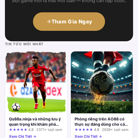
Slot game mới ra mắt mỗi tuần — không cần nạp trước.
Tham Gia Ngay
TIN TỨC MỚI NHẤT
Qs88a.ninja và những lưu ý
Phòng riêng trên AO88 có
quan trọng khi khám phá
thực sự đáng dùng cho các
casino trực tuyến
phiên bài nhiều người? Nhìn
★★★★★
4.8 · 2371+ lượt xem
★★★★★
4.8 · 2939+ lượt xem
lại từ trải nghiệm người dùng
Xem Chi Tiết →
Xem Chi Tiết →