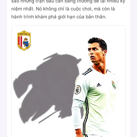
sao những trận đấu cân bằng thường để lại nhiều kỷ
niệm nhất. Nó không chỉ là cuộc chơi, mà còn là
hành trình khám phá giới hạn của bản thân.