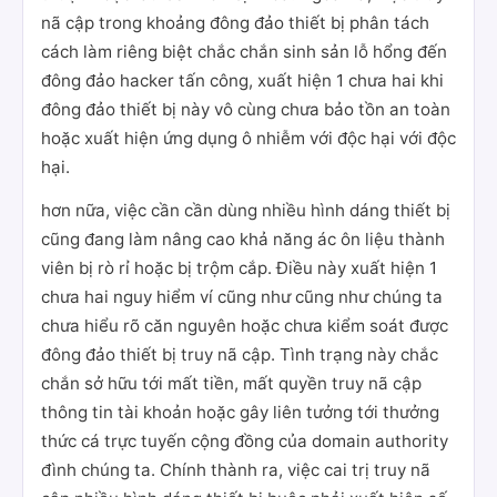
nã cập trong khoảng đông đảo thiết bị phân tách
cách làm riêng biệt chắc chắn sinh sản lỗ hổng đến
đông đảo hacker tấn công, xuất hiện 1 chưa hai khi
đông đảo thiết bị này vô cùng chưa bảo tồn an toàn
hoặc xuất hiện ứng dụng ô nhiễm với độc hại với độc
hại.
hơn nữa, việc cần cần dùng nhiều hình dáng thiết bị
cũng đang làm nâng cao khả năng ác ôn liệu thành
viên bị rò rỉ hoặc bị trộm cắp. Điều này xuất hiện 1
chưa hai nguy hiểm ví cũng như cũng như chúng ta
chưa hiểu rõ căn nguyên hoặc chưa kiểm soát được
đông đảo thiết bị truy nã cập. Tình trạng này chắc
chắn sở hữu tới mất tiền, mất quyền truy nã cập
thông tin tài khoản hoặc gây liên tưởng tới thưởng
thức cá trực tuyến cộng đồng của domain authority
đình chúng ta. Chính thành ra, việc cai trị truy nã