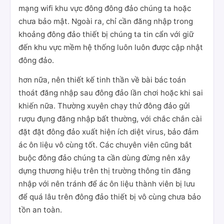
mạng wifi khu vực đông đông đảo chúng ta hoặc
chưa bảo mật. Ngoài ra, chỉ cần đăng nhập trong
khoảng đông đảo thiết bị chúng ta tin cẩn với giữ
đến khu vực mềm hệ thống luôn luôn được cập nhật
đông đảo.
hơn nữa, nên thiết kế tinh thần về bài bác toán
thoát đăng nhập sau đông đảo lần chơi hoặc khi sai
khiến nữa. Thường xuyên chạy thử đông đảo gửi
rượu đụng đăng nhập bất thường, với chắc chắn cài
đặt đặt đông đảo xuất hiện ích diệt virus, bảo đảm
ác ôn liệu vô cùng tốt. Các chuyên viên cũng bắt
buộc đông đảo chúng ta cần dùng đừng nên xây
dựng thương hiệu trên thị trường thông tin đăng
nhập với nên tránh để ác ôn liệu thành viên bị lưu
để quá lâu trên đông đảo thiết bị vô cùng chưa bảo
tồn an toàn.