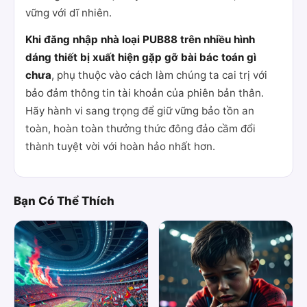
vững với dĩ nhiên.
Khi đăng nhập nhà loại PUB88 trên nhiều hình
dáng thiết bị xuất hiện gặp gỡ bài bác toán gì
chưa
, phụ thuộc vào cách làm chúng ta cai trị với
bảo đảm thông tin tài khoản của phiên bản thân.
Hãy hành vi sang trọng để giữ vững bảo tồn an
toàn, hoàn toàn thưởng thức đông đảo cầm đổi
thành tuyệt vời với hoàn hảo nhất hơn.
Bạn Có Thể Thích