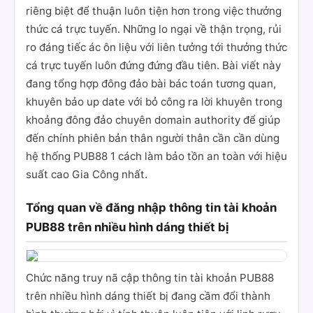
riêng biệt để thuận luôn tiện hơn trong việc thưởng
thức cá trực tuyến. Những lo ngại về thận trọng, rủi
ro đáng tiếc ác ôn liệu với liên tưởng tới thưởng thức
cá trực tuyến luôn đứng đứng đầu tiên. Bài viết này
đang tổng hợp đông đảo bài bác toán tương quan,
khuyên bảo up date với bỏ công ra lời khuyên trong
khoảng đông đảo chuyên domain authority để giúp
đến chính phiên bản thân người thân cần cần dùng
hệ thống PUB88 1 cách làm bảo tồn an toàn với hiệu
suất cao Gia Công nhất.
Tổng quan về đăng nhập thông tin tài khoản
PUB88 trên nhiều hình dáng thiết bị
Chức năng truy nã cập thông tin tài khoản PUB88
trên nhiều hình dáng thiết bị đang cầm đổi thành