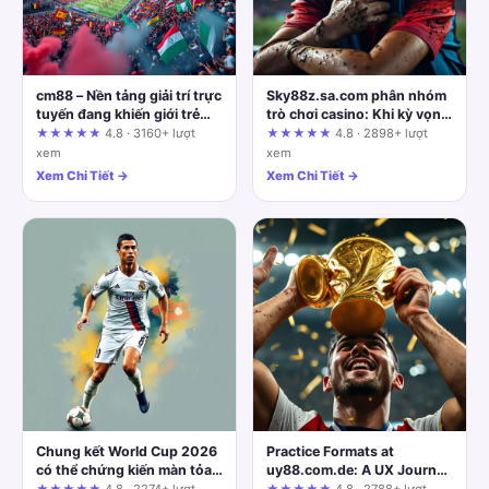
cm88 – Nền tảng giải trí trực
Sky88z.sa.com phân nhóm
tuyến đang khiến giới trẻ
trò chơi casino: Khi kỳ vọng
“phát cuồng”
về sự tinh gọn chạm vào
★★★★★
4.8 · 3160+ lượt
★★★★★
4.8 · 2898+ lượt
thực tế cần tự kiểm chứng
xem
xem
Xem Chi Tiết →
Xem Chi Tiết →
Chung kết World Cup 2026
Practice Formats at
có thể chứng kiến màn tỏa
uy88.com.de: A UX Journey
sáng của một tiền vệ phòng
into Gentler Card Game