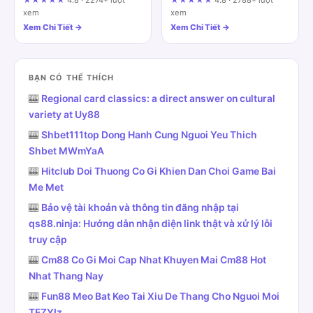
★★★★★
4.8 · 2274+ lượt
★★★★★
4.8 · 2788+ lượt
ngự trên fabet1.se.net
Learning
xem
xem
Xem Chi Tiết →
Xem Chi Tiết →
BẠN CÓ THỂ THÍCH
🎰
Regional card classics: a direct answer on cultural
variety at Uy88
🎰
Shbet111top Dong Hanh Cung Nguoi Yeu Thich
Shbet MWmYaA
🎰
Hitclub Doi Thuong Co Gi Khien Dan Choi Game Bai
Me Met
🎰
Bảo vệ tài khoản và thông tin đăng nhập tại
qs88.ninja: Hướng dẫn nhận diện link thật và xử lý lỗi
truy cập
🎰
Cm88 Co Gi Moi Cap Nhat Khuyen Mai Cm88 Hot
Nhat Thang Nay
🎰
Fun88 Meo Bat Keo Tai Xiu De Thang Cho Nguoi Moi
TFZYIz