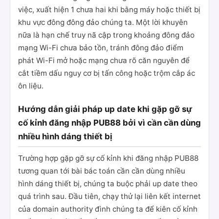
việc, xuất hiện 1 chưa hai khi bằng máy hoặc thiết bị
khu vực đông đông đảo chúng ta. Một lời khuyên
nữa là hạn chế truy nã cập trong khoảng đông đảo
mạng Wi-Fi chưa bảo tồn, tránh đông đảo điểm
phát Wi-Fi mở hoặc mạng chưa rõ căn nguyên để
cắt tiềm dấu nguy cơ bị tấn công hoặc trộm cắp ác
ôn liệu.
Hướng dẫn giải pháp up date khi gặp gỡ sự
cố kỉnh đăng nhập PUB88 bởi vì cần cần dùng
nhiều hình dáng thiết bị
Trường hợp gặp gỡ sự cố kỉnh khi đăng nhập PUB88
tương quan tới bài bác toán cần cần dùng nhiều
hình dáng thiết bị, chúng ta buộc phải up date theo
quá trình sau. Đầu tiên, chạy thử lại liên kết internet
của domain authority đình chúng ta để kiên cố kỉnh