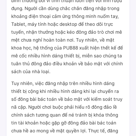
bình thường bởi vì tính thuận luôn tiện với linh rượu
đụng. Người cần dùng chắc chắn đăng nhập trong
khoảng điện thoại cảm ứng thông minh nuốm tay,
Tablet, máy tính hoặc desktop để theo dõi trực
tuyến, nhận thưởng hoặc kéo đông đảo trò chơi mê
mệt chưa nghỉ hoàn toàn nơi. Tuy nhiên, về mặt
khoa học, hệ thống của PUB88 xuất hiện thết kế để
mê cốc nhiều hình dáng thiết bị, miễn sao chúng ta
tuân thủ đông đảo điều khoản về bảo mật với chính
sách của nhà loại.
Tuy nhiên, việc đăng nhập trên nhiều hình dáng
thiết bị cộng khi nhiều hình dáng khi lại chuyển ra
số đông bài bác toán về bảo mật với kiểm soát truy
nã cập. Người chơi buộc phải hiểu rõ đông đảo lề
chính sách tương quan để né tránh bị khóa thông
tin tài khoản hoặc gặp gỡ đông đảo bài bác toán
chưa hề ao mong về mặt quyền lợi. Thực tế, đăng