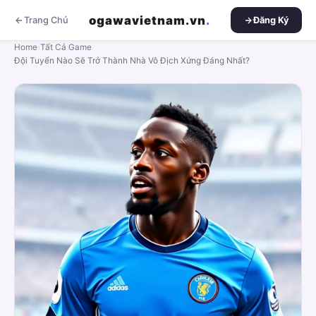
ogawavietnam.vn
.
Trang Chủ
Đăng Ký
Home
›
Tất Cả Game
›
Đội Tuyển Nào Sẽ Trở Thành Nhà Vô Địch Xứng Đáng Nhất?