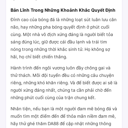
Bản Lĩnh Trong Những Khoảnh Khắc Quyết Định
Đỉnh cao của bóng đá là những loạt sút luân lưu cân
não, hay những pha bóng quyết định ở phút cuối
cùng. Một nhà vô địch xứng đáng là người biết tỏa
sáng đúng lúc, giữ được cái đầu lạnh và trái tim
nóng trong những thời khắc sinh tử. Họ không sợ
hãi, họ chỉ biết chiến thắng.
Hành trình đến ngôi vương luôn đầy chông gai và
thử thách. Mỗi đội tuyển đều có những câu chuyện
riêng, những khó khăn riêng. Và để biết được ai sẽ là
người xứng đáng nhất, chúng ta cần phải chờ đến
những phút cuối cùng của trận chung kết.
Nhân tiện, nếu bạn là một người đam mê bóng đá và
muốn tìm một điểm đến để thỏa mãn niềm đam mê,
hãy thử ghé thăm DA88 để cập nhật những thông