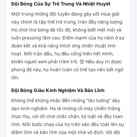
Đội Bóng Của Sự Trẻ Trung Và Nhiệt Huyết
Một trong những đội tuyển đang gây sốt mùa giải
này chính là tập thể trẻ trung, tràn đầy năng lượng.
Họ chơi thứ bóng đá tốc độ, không biết mệt mỏi và
luôn pressing tầm cao. Điểm mạnh của họ nằm ở sự
đoàn kết và khả năng thích ứng chiến thuật linh
hoạt. Mỗi trận đấu, họ đều cống hiến hết mình,
khiến người xem phải trầm trồ. 😍 Nếu duy trì được
phong độ này, họ hoàn toàn có thể tạo nên bất ngờ
lớn.
Đội Bóng Giàu Kinh Nghiệm Và Bản Lĩnh
Không thể không nhắc đến những "lão tướng" dày
dạn kinh nghiệm. Họ là những cỗ máy chiến thắng
thực thụ, với lối chơi chắc chắn, kỷ luật và đầy toan
tính. Mỗi bước chạy của họ trên sân đều toát lên sự
điềm tĩnh và bản lĩnh của một nhà vô địch. Với đội