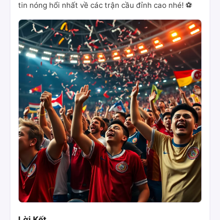
tin nóng hổi nhất về các trận cầu đỉnh cao nhé! ⚽
Lời Kết