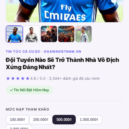
TIN TỨC CÁ CƯỢC · OGAWAVIETNAM.VN
Đội Tuyển Nào Sẽ Trở Thành Nhà Vô Địch
Xứng Đáng Nhất?
★★★★★
4.8 / 5.0 · 3,344+ đánh giá đã xác minh
Tin Nổi Bật Hôm Nay
MỨC NẠP THAM KHẢO
100.000₫
200.000₫
500.000₫
1.000.000₫