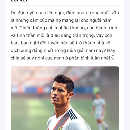
Dù đội tuyển nào lên ngôi, điều quan trọng nhất vẫn
là những cảm xúc mà họ mang lại cho người hâm
mộ. Chiến thắng chỉ là phần thưởng, còn hành trình
và tinh thần mới là điều đáng trân trọng. Vậy còn
bạn, bạn nghĩ đội tuyển nào sẽ trở thành nhà vô
địch xứng đáng nhất trong mùa giải năm nay? Hãy
chia sẻ suy nghĩ của mình ở phần bình luận nhé! 👇