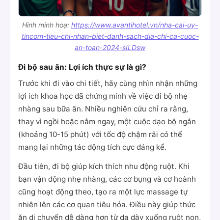
Hình minh hoạ:
https://www.avantihotel.vn/nha-cai-uy-
tincom-tieu-chi-nhan-biet-danh-sach-dia-chi-ca-cuoc-
an-toan-2024-sILDsw
Đi bộ sau ăn: Lợi ích thực sự là gì?
Trước khi đi vào chi tiết, hãy cùng nhìn nhận những
lợi ích khoa học đã chứng minh về việc đi bộ nhẹ
nhàng sau bữa ăn. Nhiều nghiên cứu chỉ ra rằng,
thay vì ngồi hoặc nằm ngay, một cuộc dạo bộ ngắn
(khoảng 10-15 phút) với tốc độ chậm rãi có thể
mang lại những tác động tích cực đáng kể.
Đầu tiên, đi bộ giúp kích thích nhu động ruột. Khi
bạn vận động nhẹ nhàng, các cơ bụng và cơ hoành
cũng hoạt động theo, tạo ra một lực massage tự
nhiên lên các cơ quan tiêu hóa. Điều này giúp thức
ăn di chuyển dễ dàng hơn từ dạ dày xuống ruột non,