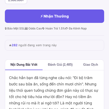
2.000.000₫
⚡ Nhận Thưởng
🔒 Bảo Mật SSL
🎰 Odds Cao
🔄 Hoàn Trả 1.5%
💳 Đa Kênh Nạp
🔥
282
người đang xem trang này
Nội Dung Bài Viết
Đánh Giá (2,485)
Giao Dịch
Chắc hẳn bạn đã từng nghe câu nói: "Đi bộ trăm
bước sau bữa ăn, sống đến chín mươi chín". Nhưng
liệu thói quen tưởng chừng đơn giản này có thực sự
tốt cho hệ tiêu hóa như lời đồn? Hay nó tiềm ẩn
những rủi ro mà ít ai ngờ tới? Là một người từng