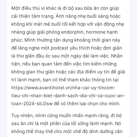
Một điều thú vị khác là đi bộ sau bữa ăn còn giúp
cải thiện tâm trạng. Ánh nắng nhẹ buổi sáng hoặc
không khí mát mẻ buổi tối kết hợp với vận động nhẹ
nhàng giúp giải phóng endorphin, hormone hạnh
phúc. Mình thường tận dụng khoảng thời gian này
để lắng nghe một podcast yêu thích hoặc đơn giản
là thư giãn đầu óc sau một ngày dài làm việc. Nhân
tiện, nếu bạn quan tâm đến việc tìm kiếm những
không gian thư giãn hoặc các địa điểm uy tín để giải
trí lành mạnh, bạn có thể tham khảo thông tin tại
https://www.avantihotel.vn/nha-cai-uy-tincom-
tieu-chi-nhan-biet-danh-sach-dia-chi-ca-cuoc-an-
toan-2024-sILDsw để có thêm lựa chọn cho mình.
Tuy nhiên, mình cũng muốn nhấn mạnh rằng, đi bộ
sau ăn chỉ là một phần của lối sống lành mạnh. Nó
không thể thay thế cho một chế độ dinh dưỡng cân