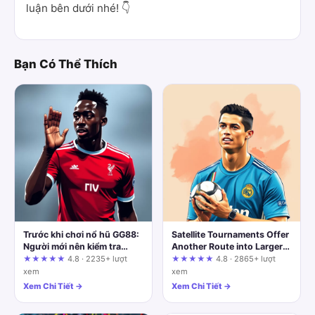
luận bên dưới nhé! 👇
Bạn Có Thể Thích
Trước khi chơi nổ hũ GG88:
Satellite Tournaments Offer
Người mới nên kiểm tra
Another Route into Larger
thông tin gì để an toàn và
Poker Events on
★★★★★
4.8 · 2235+ lượt
★★★★★
4.8 · 2865+ lượt
hiệu quả?
uy88.bingo: A Practical
xem
xem
Evaluation
Xem Chi Tiết →
Xem Chi Tiết →