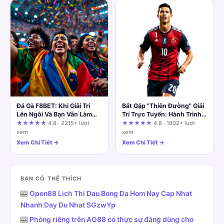
Đá Gà F8BET: Khi Giải Trí
Bắt Gặp "Thiên Đường" Giải
Lên Ngôi Và Bạn Vẫn Làm
Trí Trực Tuyến: Hành Trình
Chủ Cuộc Chơi
Khám Phá One88
★★★★★
4.8 · 2215+ lượt
★★★★★
4.8 · 1802+ lượt
xem
xem
Xem Chi Tiết →
Xem Chi Tiết →
BẠN CÓ THỂ THÍCH
🎰
Open88 Lich Thi Dau Bong Da Hom Nay Cap Nhat
Nhanh Day Du Nhat SGzwYp
🎰
Phòng riêng trên AO88 có thực sự đáng dùng cho