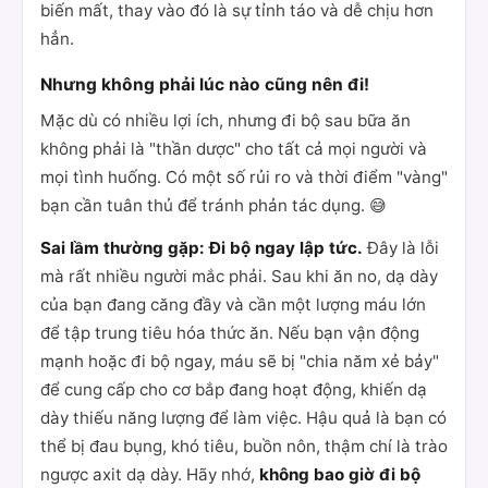
biến mất, thay vào đó là sự tỉnh táo và dễ chịu hơn
hẳn.
Nhưng không phải lúc nào cũng nên đi!
Mặc dù có nhiều lợi ích, nhưng đi bộ sau bữa ăn
không phải là "thần dược" cho tất cả mọi người và
mọi tình huống. Có một số rủi ro và thời điểm "vàng"
bạn cần tuân thủ để tránh phản tác dụng. 😅
Sai lầm thường gặp: Đi bộ ngay lập tức.
Đây là lỗi
mà rất nhiều người mắc phải. Sau khi ăn no, dạ dày
của bạn đang căng đầy và cần một lượng máu lớn
để tập trung tiêu hóa thức ăn. Nếu bạn vận động
mạnh hoặc đi bộ ngay, máu sẽ bị "chia năm xẻ bảy"
để cung cấp cho cơ bắp đang hoạt động, khiến dạ
dày thiếu năng lượng để làm việc. Hậu quả là bạn có
thể bị đau bụng, khó tiêu, buồn nôn, thậm chí là trào
ngược axit dạ dày. Hãy nhớ,
không bao giờ đi bộ