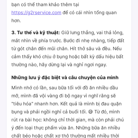
bạn có thể tham khảo thêm tại
https://g2rservice.com
để có cái nhìn tổng quan
hơn.
3. Tư thế và kỹ thuật:
Giữ lưng thẳng, vai thả lỏng,
mắt nhìn về phía trước. Bước đi nhẹ nhàng, tiếp đất
từ gót chân đến mũi chân. Hít thở sâu và đều. Nếu
cảm thấy khó chịu ở bụng hoặc bất kỳ dấu hiệu bất
thường nào, hãy dừng lại và nghỉ ngơi ngay.
Những lưu ý đặc biệt và câu chuyện của mình
Mình nhớ có lần, sau bữa tối với đồ ăn nhiều dầu
mỡ, mình đã vội vàng đi bộ ngay vì nghĩ rằng sẽ
"tiêu hóa" nhanh hơn. Kết quả là mình bị đau quặn
bụng và phải ngồi nghỉ cả buổi tối. 😅 Từ đó, mình
rút ra bài học: không chỉ thời gian, mà còn phải chú
ý đến loại thực phẩm vừa ăn. Những bữa ăn nhiều
chất béo hoặc chất xơ thô thường mất nhiều thời