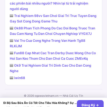
các phiên bài nhiều người? Nhìn lại từ trải nghiệm
người dùng
🎰
Trai Nghiem 98vv San Choi Giai Tri Truc Tuyen Dang
Gay Sot Cong Dong Game Thu
🎰
Ok88 Phan Tich Phong Do Cac Doi Bong Truoc Tran
Dau Cam Nang Tu Dan Choi Chuyen Nghiep VYGX7J
🎰
Vai Tro Cua Cong Nghe Trong Van Hanh Tg88
RLKiJM
🎰
Fun88 Cap Nhat Cac Tran Derby Duoc Mong Cho Co
Hoi San Keo Thom Cho Dan Choi Ca Cuoc ZMEvKq
🎰
Ok9 Trai Nghiem Giai Tri Dinh Cao Cho Dan Cong
Nghe
🎰
iwin68
© 2026 ogawavietnam.vn — Nhà Cái Uy Tín
Contact
·
Chính Sách Giao Dịch
·
Chính Sách Hoàn Trả
·
Chính Sách Bảo
Đi Bộ Sau Bữa Ăn Có Tốt Cho Tiêu Hóa Không? Sự Thật Bất Ngờ
Đăng Ký →
Mật
·
Điều Khoản Dịch Vụ
·
Tra Cứu Vé
·
Tất Cả Game
·
Sitemap