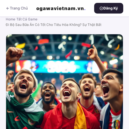
ogawavietnam.vn
.
Trang Chủ
Đăng Ký
Home
›
Tất Cả Game
›
Đi Bộ Sau Bữa Ăn Có Tốt Cho Tiêu Hóa Không? Sự Thật Bất