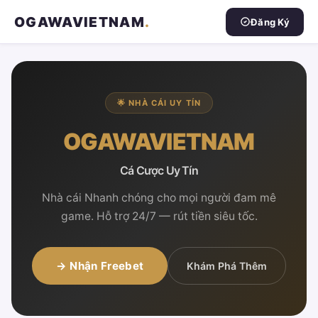
OGAWAVIETNAM
.
Đăng Ký
🌟 NHÀ CÁI UY TÍN
OGAWAVIETNAM
Cá Cược Uy Tín
Nhà cái Nhanh chóng cho mọi người đam mê
game. Hỗ trợ 24/7 — rút tiền siêu tốc.
→ Nhận Freebet
Khám Phá Thêm