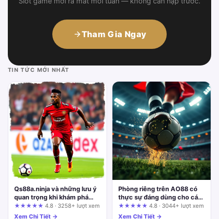
Slot game mới ra mắt mỗi tuần — không cần nạp trước.
Tham Gia Ngay
TIN TỨC MỚI NHẤT
Qs88a.ninja và những lưu ý
Phòng riêng trên AO88 có
quan trọng khi khám phá
thực sự đáng dùng cho các
casino trực tuyến
phiên bài nhiều người? Nhìn
★★★★★
4.8 · 3258+ lượt xem
★★★★★
4.8 · 3044+ lượt xem
lại từ trải nghiệm người dùng
Xem Chi Tiết →
Xem Chi Tiết →