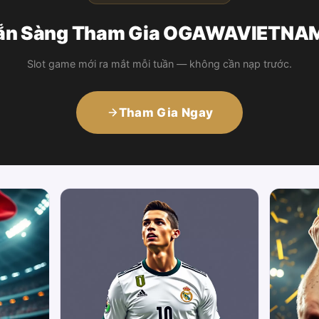
ẵn Sàng Tham Gia OGAWAVIETNA
Slot game mới ra mắt mỗi tuần — không cần nạp trước.
Tham Gia Ngay