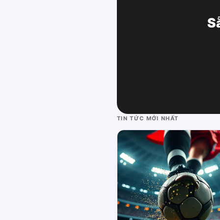
S
TIN TỨC MỚI NHẤT