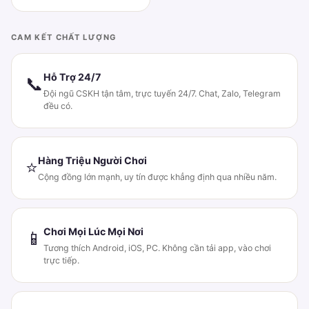
CAM KẾT CHẤT LƯỢNG
Hỗ Trợ 24/7
📞
Đội ngũ CSKH tận tâm, trực tuyến 24/7. Chat, Zalo, Telegram
đều có.
Hàng Triệu Người Chơi
⭐
Cộng đồng lớn mạnh, uy tín được khẳng định qua nhiều năm.
Chơi Mọi Lúc Mọi Nơi
📱
Tương thích Android, iOS, PC. Không cần tải app, vào chơi
trực tiếp.