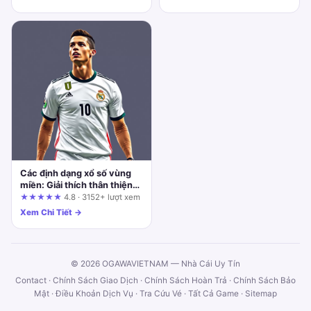
Các định dạng xổ số vùng
miền: Giải thích thân thiện
cho người mới và phân tích
★★★★★
4.8 · 3152+ lượt xem
ai nên chọn loại nào
Xem Chi Tiết →
© 2026 OGAWAVIETNAM — Nhà Cái Uy Tín
Contact
·
Chính Sách Giao Dịch
·
Chính Sách Hoàn Trả
·
Chính Sách Bảo
Mật
·
Điều Khoản Dịch Vụ
·
Tra Cứu Vé
·
Tất Cả Game
·
Sitemap