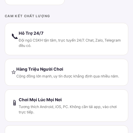
CAM KẾT CHẤT LƯỢNG
Hỗ Trợ 24/7
📞
Đội ngũ CSKH tận tâm, trực tuyến 24/7. Chat, Zalo, Telegram
đều có.
Hàng Triệu Người Chơi
⭐
Cộng đồng lớn mạnh, uy tín được khẳng định qua nhiều năm.
Chơi Mọi Lúc Mọi Nơi
📱
Tương thích Android, iOS, PC. Không cần tải app, vào chơi
trực tiếp.