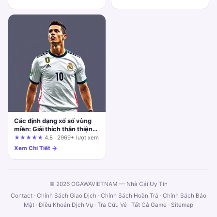
Các định dạng xổ số vùng
miền: Giải thích thân thiện
cho người mới và phân tích
★★★★★
4.8 · 2969+ lượt xem
ai nên chọn loại nào
Xem Chi Tiết →
© 2026 OGAWAVIETNAM — Nhà Cái Uy Tín
Contact
·
Chính Sách Giao Dịch
·
Chính Sách Hoàn Trả
·
Chính Sách Bảo
Mật
·
Điều Khoản Dịch Vụ
·
Tra Cứu Vé
·
Tất Cả Game
·
Sitemap